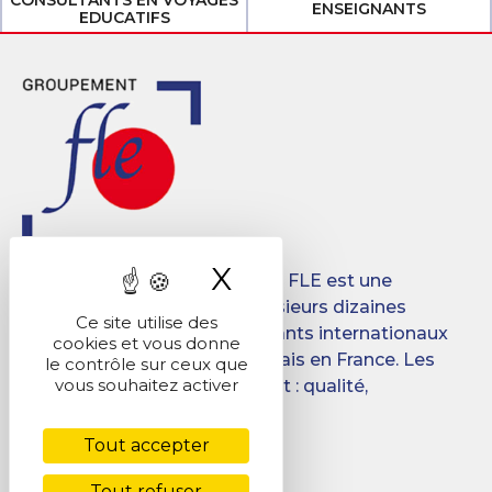
CONSULTANTS EN VOYAGES
ENSEIGNANTS
EDUCATIFS
X
Masquer le band
Créé en 2008, le Groupement FLE est une
association qui regroupe plusieurs dizaines
Ce site utilise des
d’écoles destinées aux étudiants internationaux
cookies et vous donne
désireux d’apprendre le français en France. Les
le contrôle sur ceux que
vous souhaitez activer
objectifs du Groupement sont : qualité,
promotion, mutualisation.
Tout accepter
Facebook
LinkedIn
Tout refuser