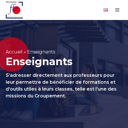
Aller
Panneau de gestion des cookies
Me
au
contenu
Accueil
»
Enseignants
Enseignants
S’adresser directement aux professeurs pour
leur permettre de bénéficier de formations et
d’outils utiles à leurs classes, telle est l’une des
missions du Groupement.