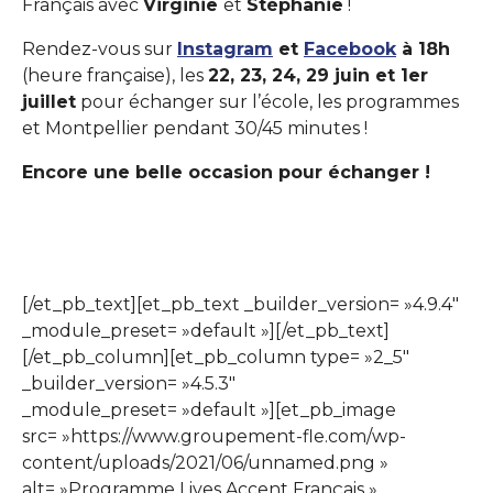
Français avec
Virginie
et
Stéphanie
!
Rendez-vous sur
Instagram
et
Facebook
à 18h
(heure française), les
22, 23, 24, 29 juin et 1er
juillet
pour échanger sur l’école, les programmes
et Montpellier pendant 30/45 minutes !
Encore une belle occasion pour échanger !
[/et_pb_text][et_pb_text _builder_version= »4.9.4″
_module_preset= »default »][/et_pb_text]
[/et_pb_column][et_pb_column type= »2_5″
_builder_version= »4.5.3″
_module_preset= »default »][et_pb_image
src= »https://www.groupement-fle.com/wp-
content/uploads/2021/06/unnamed.png »
alt= »Programme Lives Accent Français »