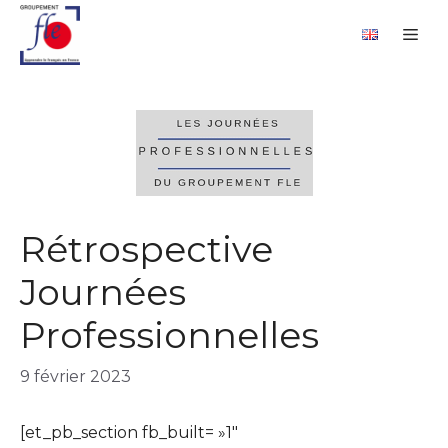
Aller
Panneau de gestion des cookies
Me
au
contenu
Rétrospective
Journées
Professionnelles
9 février 2023
[et_pb_section fb_built= »1″