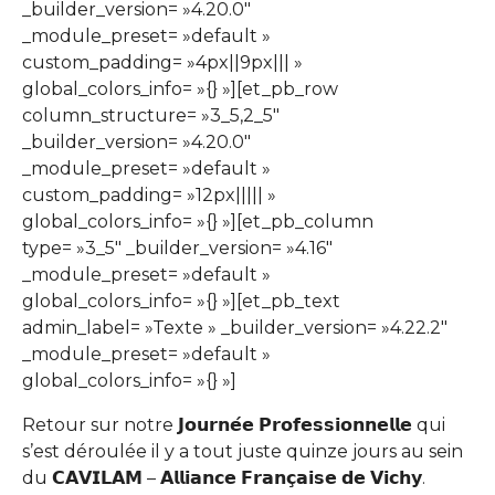
_builder_version= »4.20.0″
_module_preset= »default »
custom_padding= »4px||9px||| »
global_colors_info= »{} »][et_pb_row
column_structure= »3_5,2_5″
_builder_version= »4.20.0″
_module_preset= »default »
custom_padding= »12px||||| »
global_colors_info= »{} »][et_pb_column
type= »3_5″ _builder_version= »4.16″
_module_preset= »default »
global_colors_info= »{} »][et_pb_text
admin_label= »Texte » _builder_version= »4.22.2″
_module_preset= »default »
global_colors_info= »{} »]
Retour sur notre 𝗝𝗼𝘂𝗿𝗻𝗲́𝗲 𝗣𝗿𝗼𝗳𝗲𝘀𝘀𝗶𝗼𝗻𝗻𝗲𝗹𝗹𝗲 qui
s’est déroulée il y a tout juste quinze jours au sein
du 𝗖𝗔𝗩𝗜𝗟𝗔𝗠 – 𝗔𝗹𝗹𝗶𝗮𝗻𝗰𝗲 𝗙𝗿𝗮𝗻𝗰̧𝗮𝗶𝘀𝗲 𝗱𝗲 𝗩𝗶𝗰𝗵𝘆.