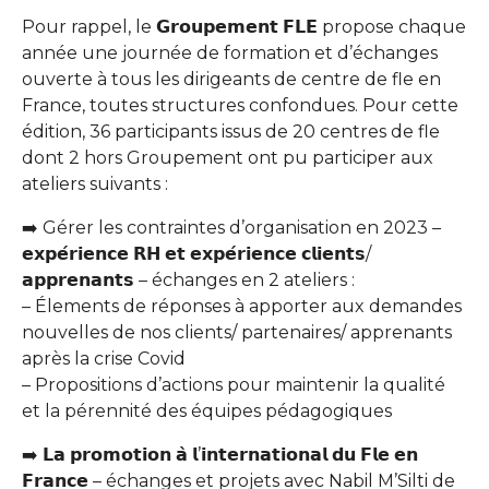
Pour rappel, le 𝗚𝗿𝗼𝘂𝗽𝗲𝗺𝗲𝗻𝘁 𝗙𝗟𝗘 propose chaque
année une journée de formation et d’échanges
ouverte à tous les dirigeants de centre de fle en
France, toutes structures confondues. Pour cette
édition, 36 participants issus de 20 centres de fle
dont 2 hors Groupement ont pu participer aux
ateliers suivants :
➡️ Gérer les contraintes d’organisation en 2023 –
𝗲𝘅𝗽𝗲́𝗿𝗶𝗲𝗻𝗰𝗲 𝗥𝗛 𝗲𝘁 𝗲𝘅𝗽𝗲́𝗿𝗶𝗲𝗻𝗰𝗲 𝗰𝗹𝗶𝗲𝗻𝘁𝘀/
𝗮𝗽𝗽𝗿𝗲𝗻𝗮𝗻𝘁𝘀 – échanges en 2 ateliers :
– Élements de réponses à apporter aux demandes
nouvelles de nos clients/ partenaires/ apprenants
après la crise Covid
– Propositions d’actions pour maintenir la qualité
et la pérennité des équipes pédagogiques
➡️ 𝗟𝗮 𝗽𝗿𝗼𝗺𝗼𝘁𝗶𝗼𝗻 𝗮̀ 𝗹’𝗶𝗻𝘁𝗲𝗿𝗻𝗮𝘁𝗶𝗼𝗻𝗮𝗹 𝗱𝘂 𝗙𝗹𝗲 𝗲𝗻
𝗙𝗿𝗮𝗻𝗰𝗲 – échanges et projets avec Nabil M’Silti de