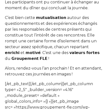
Les participants ont pu continuer à échanger au
moment du dîner qui concluait la journée.
C’est bien cette 𝗺𝘂𝘁𝘂𝗮𝗹𝗶𝘀𝗮𝘁𝗶𝗼𝗻 autour des
questionnements et des expériences échangés
par les responsables de centres présents qui
constitue tout l’intérêt de ces rencontres. Elle
rompt une certaine forme d’isolement dans un
secteur assez spécifique, chacun repartant
𝗲𝗻𝗿𝗶𝗰𝗵𝗶 et 𝗺𝗼𝘁𝗶𝘃𝗲́. C’est une des 𝘃𝗮𝗹𝗲𝘂𝗿𝘀 𝗳𝗼𝗿𝘁𝗲𝘀
du 𝗚𝗿𝗼𝘂𝗽𝗲𝗺𝗲𝗻𝘁 𝗙𝗟𝗘 !
Alors, rendez-vous l’an prochain ! Et en attendant,
retrouvez ces journées en images !
[/et_pb_text][/et_pb_column][et_pb_column
type= »2_5″ _builder_version= »4.16″
_module_preset= »default »
global_colors_info= »{} »][et_pb_image
src= »https://www.groupement-fle.com/wp-