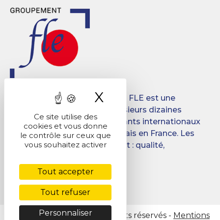
X
Masquer le band
Créé en 2008, le Groupement FLE est une
association qui regroupe plusieurs dizaines
Ce site utilise des
d’écoles destinées aux étudiants internationaux
cookies et vous donne
désireux d’apprendre le français en France. Les
le contrôle sur ceux que
vous souhaitez activer
objectifs du Groupement sont : qualité,
promotion, mutualisation.
Tout accepter
Facebook
LinkedIn
Tout refuser
Personnaliser
@ Copyright 2026 - Tous droits réservés -
Mentions