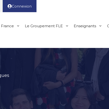
Connexion
 France
Le Groupement FLE
Enseignants
G
ngues