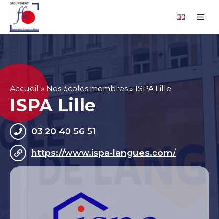
Aller
Panneau de gestion des cookies
Me
au
contenu
Accueil
»
Nos écoles membres
»
ISPA Lille
ISPA Lille
03 20 40 56 51
https://www.ispa-langues.com/