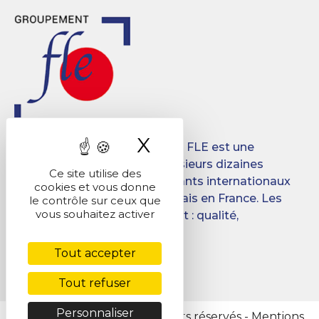
X
Masquer le band
Créé en 2008, le Groupement FLE est une
association qui regroupe plusieurs dizaines
Ce site utilise des
d’écoles destinées aux étudiants internationaux
cookies et vous donne
désireux d’apprendre le français en France. Les
le contrôle sur ceux que
vous souhaitez activer
objectifs du Groupement sont : qualité,
promotion, mutualisation.
Tout accepter
Facebook
LinkedIn
Tout refuser
Personnaliser
@ Copyright 2026 - Tous droits réservés -
Mentions