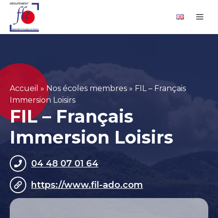
Aller
Panneau de gestion des cookies
Me
au
contenu
Accueil
»
Nos écoles membres
»
FIL – Français
Immersion Loisirs
FIL – Français
Immersion Loisirs
04 48 07 01 64
https://www.fil-ado.com