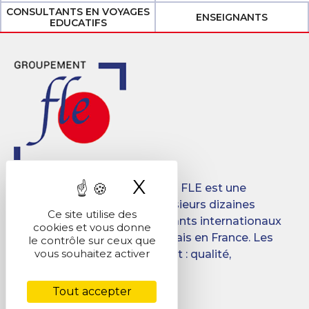
CONSULTANTS EN VOYAGES
ENSEIGNANTS
EDUCATIFS
X
Masquer le band
Créé en 2008, le Groupement FLE est une
association qui regroupe plusieurs dizaines
Ce site utilise des
d’écoles destinées aux étudiants internationaux
cookies et vous donne
désireux d’apprendre le français en France. Les
le contrôle sur ceux que
vous souhaitez activer
objectifs du Groupement sont : qualité,
promotion, mutualisation.
Tout accepter
Facebook
LinkedIn