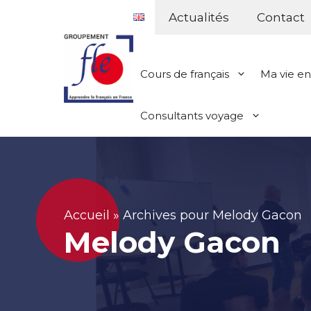
Aller
Panneau de gestion des cookies
Actualités
Contact
au
contenu
Cours de français
Ma vie en
Consultants voyage
Accueil
»
Archives pour Melody Gacon
Melody Gacon