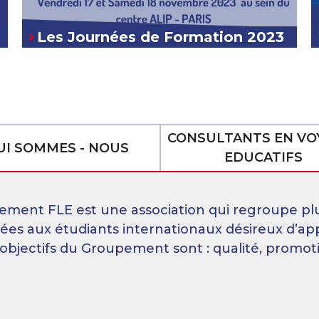
Les Journées de Formation 2023
CONSULTANTS EN VO
eau des cookies
UI SOMMES - NOUS
EDUCATIFS
ement FLE est une association qui regroupe pl
nées aux étudiants internationaux désireux d’ap
 objectifs du Groupement sont : qualité, promot