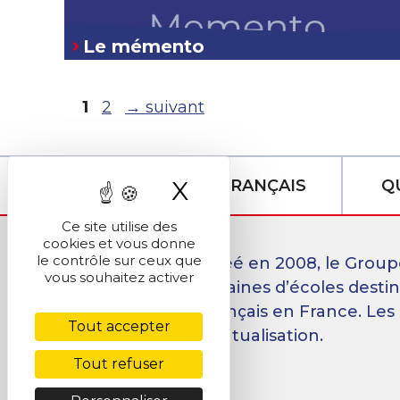
Le mémento
Page
Page
1
2
→
suivant
X
Masquer le band
ÉCOLES DE FRANÇAIS
Q
Ce site utilise des
cookies et vous donne
le contrôle sur ceux que
Créé en 2008, le Group
vous souhaitez activer
dizaines d’écoles desti
français en France. Les
Tout accepter
mutualisation.
Tout refuser